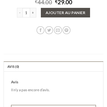
44.00
29.00
€
€
quantité de sac a main zadig et voltaire
AJOUTER AU PANIER
AVIS (0)
Avis
Il n’y a pas encore d’avis.