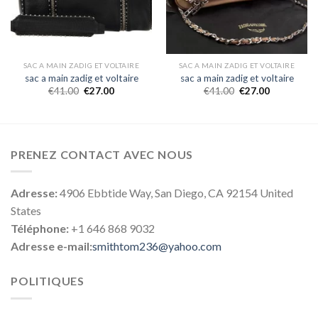
SAC A MAIN ZADIG ET VOLTAIRE
SAC A MAIN ZADIG ET VOLTAIRE
sac a main zadig et voltaire
sac a main zadig et voltaire
€
41.00
€
27.00
€
41.00
€
27.00
PRENEZ CONTACT AVEC NOUS
Adresse:
4906 Ebbtide Way, San Diego, CA 92154 United
States
Téléphone:
+1 646 868 9032
Adresse e-mail:
smithtom236@yahoo.com
POLITIQUES