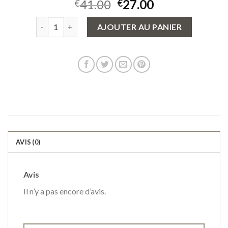
41.00
27.00
€
€
quantité de sac a main zadig et voltaire
AJOUTER AU PANIER
AVIS (0)
Avis
Il n’y a pas encore d’avis.