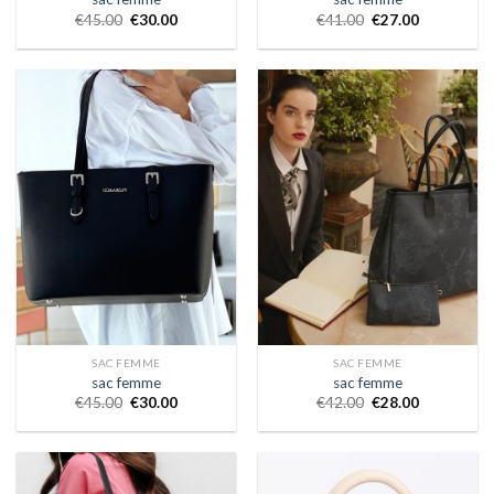
€
45.00
€
30.00
€
41.00
€
27.00
SAC FEMME
SAC FEMME
sac femme
sac femme
€
45.00
€
30.00
€
42.00
€
28.00