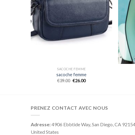
SACOCHE FEMME
sacoche femme
€
39.00
€
26.00
PRENEZ CONTACT AVEC NOUS
Adresse:
4906 Ebbtide Way, San Diego, CA 9215
United States