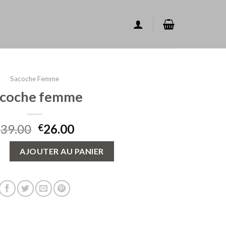
Sacoche Femme
acoche femme
39.00
26.00
€
€
 sacoche femme
AJOUTER AU PANIER