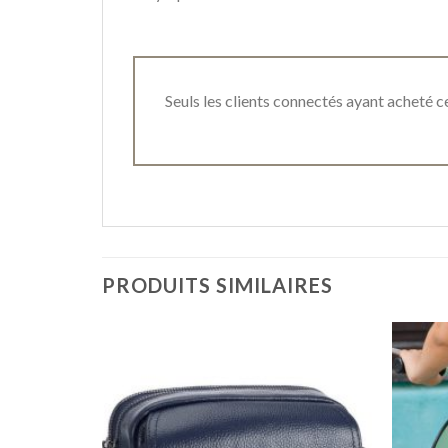
Seuls les clients connectés ayant acheté ce 
PRODUITS SIMILAIRES