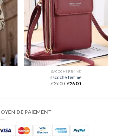
SACOCHE FEMME
sacoche femme
€
39.00
€
26.00
OYEN DE PAIEMENT