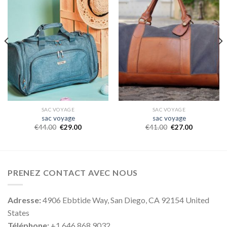
SAC VOYAGE
SAC VOYAGE
sac voyage
sac voyage
€
44.00
€
29.00
€
41.00
€
27.00
PRENEZ CONTACT AVEC NOUS
Adresse:
4906 Ebbtide Way, San Diego, CA 92154 United
States
Téléphone:
+1 646 868 9032