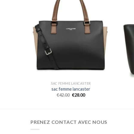
ER
SAC FEMME LANCASTER
er
sac femme lancaster
€
42.00
€
28.00
PRENEZ CONTACT AVEC NOUS