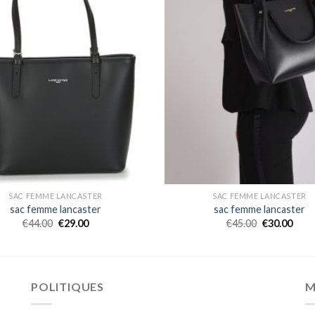
SAC FEMME LANCASTER
SAC FEMME LANCASTER
sac femme lancaster
sac femme lancaster
€
44.00
€
29.00
€
45.00
€
30.00
POLITIQUES
M