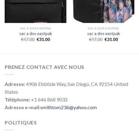
SAC A DOS EASTPAK
SAC A DOS EASTPAK
sac a dos eastpak
sac a dos eastpak
€
47.00
€
31.00
€
47.00
€
31.00
PRENEZ CONTACT AVEC NOUS
Adresse:
4906 Ebbtide Way, San Diego, CA 92154 United
States
Téléphone:
+1 646 868 9032
Adresse e-mail:
smithtom236@yahoo.com
POLITIQUES