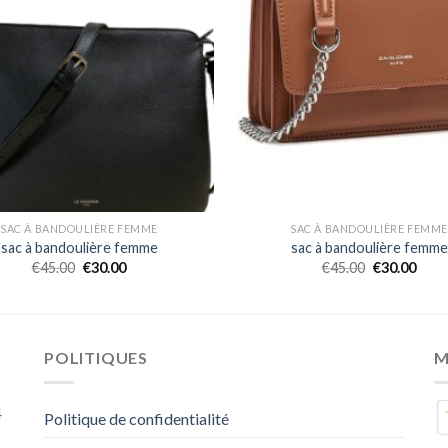
SAC À BANDOULIÈRE FEMME
SAC À BANDOULIÈRE FEMME
sac à bandoulière femme
sac à bandoulière femme
€
45.00
€
30.00
€
45.00
€
30.00
POLITIQUES
M
4
Politique de confidentialité