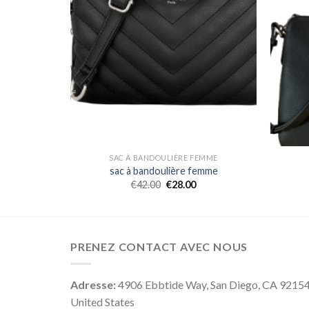
EMME
SAC À BANDOULIÈRE FEMME
emme
sac à bandoulière femme
€
42.00
€
28.00
PRENEZ CONTACT AVEC NOUS
Adresse:
4906 Ebbtide Way, San Diego, CA 9215
United States