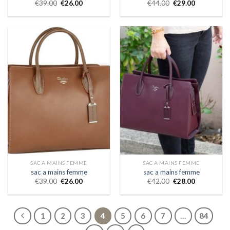
€
39.00
€
26.00
€
44.00
€
29.00
SAC A MAINS FEMME
SAC A MAINS FEMME
sac a mains femme
sac a mains femme
€
39.00
€
26.00
€
42.00
€
28.00
1
2
3
4
5
6
7
…
84