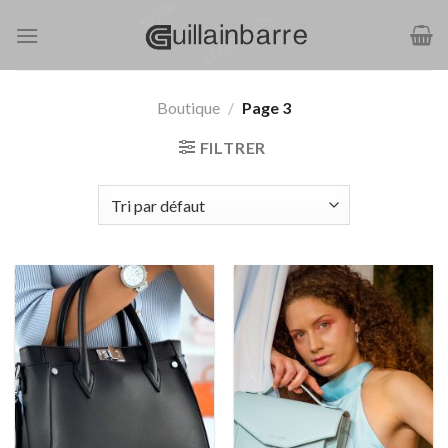
Passer
au
contenu
Boutique
/
Page 3
FILTRER