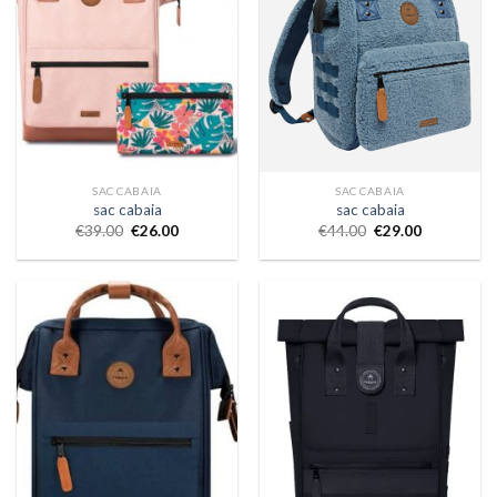
SAC CABAIA
SAC CABAIA
sac cabaia
sac cabaia
€
39.00
€
26.00
€
44.00
€
29.00