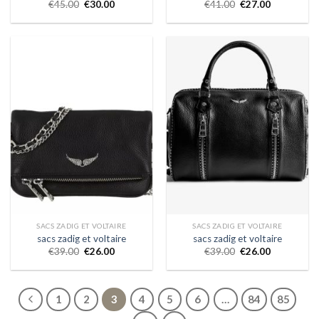
€
45.00
€
30.00
€
41.00
€
27.00
SACS ZADIG ET VOLTAIRE
SACS ZADIG ET VOLTAIRE
sacs zadig et voltaire
sacs zadig et voltaire
€
39.00
€
26.00
€
39.00
€
26.00
1
2
3
4
5
6
…
84
85