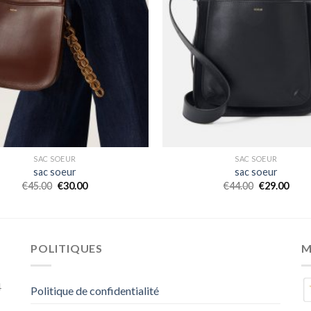
SAC SOEUR
SAC SOEUR
sac soeur
sac soeur
€
45.00
€
30.00
€
44.00
€
29.00
POLITIQUES
M
4
Politique de confidentialité