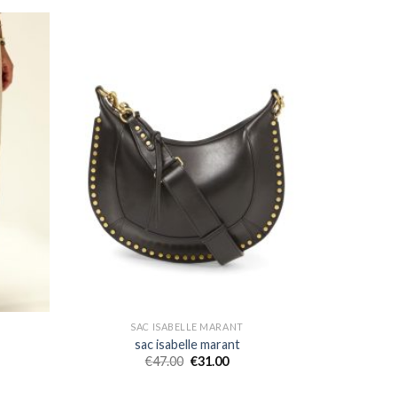
SAC ISABELLE MARANT
sac isabelle marant
€
47.00
€
31.00