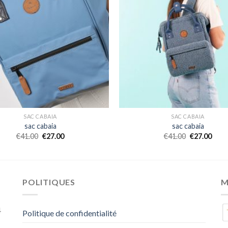
SAC CABAIA
SAC CABAIA
sac cabaia
sac cabaia
€
41.00
€
27.00
€
41.00
€
27.00
POLITIQUES
M
4
Politique de confidentialité