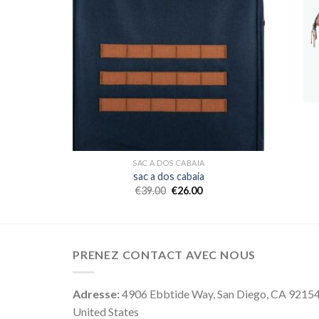
SAC A DOS CABAIA
sac a dos cabaia
€
39.00
€
26.00
PRENEZ CONTACT AVEC NOUS
Adresse:
4906 Ebbtide Way, San Diego, CA 9215
United States